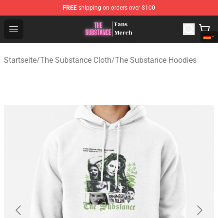
FREE
shipping on orders over $100
The Substance Shop - Official The Substance Merchandi
Open menu
Startseite
/
The Substance Cloth
/
The Substance Hoodies