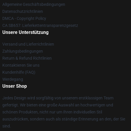
Allgemeine Geschäftsbedingungen
Datenschutzrichtlinien
DMCA - Copyright Policy
CA SB657: Lieferkettentransparenzgesetz
Unsere Unterstützung
Versand und Lieferrichtlinien
Zahlungsbedingungen
Return & Refund Richtlinien
Kontaktieren Sie uns
Kundenhilfe (FAQ)
Werdegang
Unser Shop
Jedes Design wird sorgfältig von unserem erstklassigen Team
gefertigt. Wir bieten eine große Auswahl an hochwertigen und
schönen Produkten, nicht nur um Ihren individuellen Stil
auszudrücken, sondern auch als ständige Erinnerung an den, der Sie
sind.