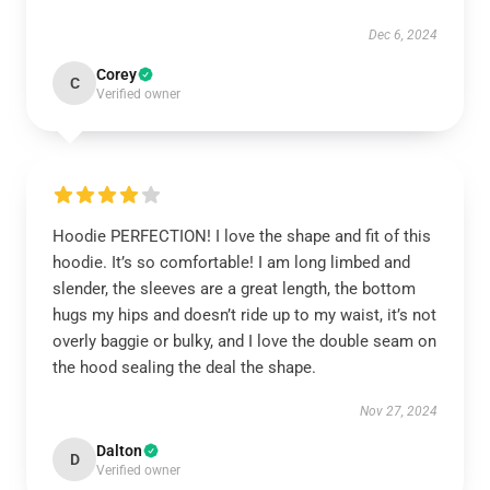
Dec 6, 2024
Corey
C
Verified owner
Hoodie PERFECTION! I love the shape and fit of this
hoodie. It’s so comfortable! I am long limbed and
slender, the sleeves are a great length, the bottom
hugs my hips and doesn’t ride up to my waist, it’s not
overly baggie or bulky, and I love the double seam on
the hood sealing the deal the shape.
Nov 27, 2024
Dalton
D
Verified owner