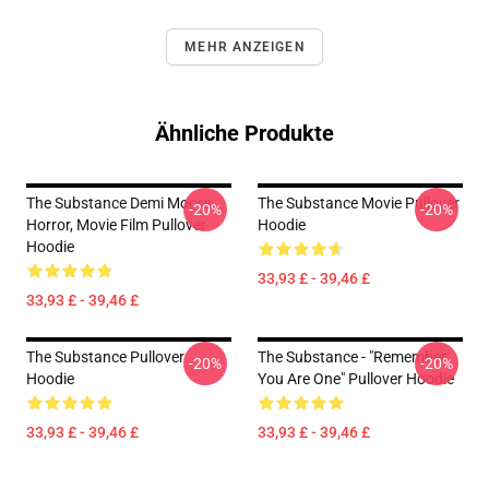
MEHR ANZEIGEN
Ähnliche Produkte
The Substance Demi Moore
The Substance Movie Pullover
-20%
-20%
Horror, Movie Film Pullover
Hoodie
Hoodie
33,93 £ - 39,46 £
33,93 £ - 39,46 £
The Substance Pullover
The Substance - "Remember
-20%
-20%
Hoodie
You Are One" Pullover Hoodie
33,93 £ - 39,46 £
33,93 £ - 39,46 £