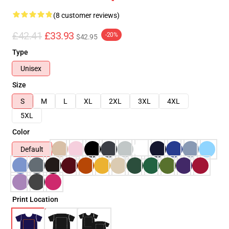
(8 customer reviews)
£42.41
£33.93
-20%
$42.95
Type
Unisex
Size
S
M
L
XL
2XL
3XL
4XL
5XL
Color
Default
Print Location