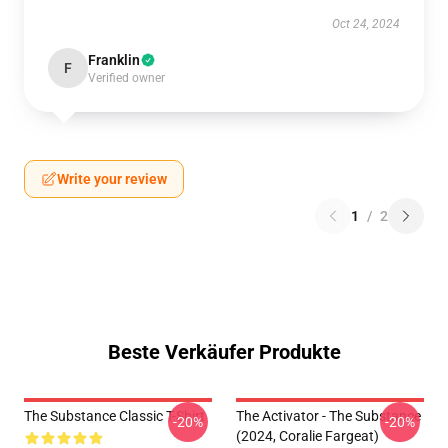
Oct 24, 2024
Franklin
F
Verified owner
Write your review
1
/
2
Beste Verkäufer Produkte
The Substance Classic T-Shirt
The Activator - The Substance
-20%
-20%
(2024, Coralie Fargeat)