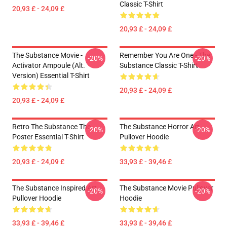
Classic T-Shirt
20,93 £ - 24,09 £
20,93 £ - 24,09 £
The Substance Movie -
Remember You Are One - The
-20%
-20%
Activator Ampoule (alt.
Substance Classic T-Shirt
Version) Essential T-Shirt
20,93 £ - 24,09 £
20,93 £ - 24,09 £
Retro The Substance The
The Substance Horror Art
-20%
-20%
Poster Essential T-Shirt
Pullover Hoodie
20,93 £ - 24,09 £
33,93 £ - 39,46 £
The Substance Inspired Art
The Substance Movie Pullover
-20%
-20%
Pullover Hoodie
Hoodie
33,93 £ - 39,46 £
33,93 £ - 39,46 £