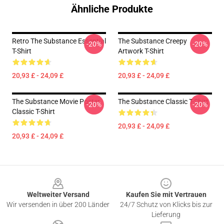
Ähnliche Produkte
Retro The Substance Essential
The Substance Creepy
-20%
-20%
T-Shirt
Artwork T-Shirt
20,93 £ - 24,09 £
20,93 £ - 24,09 £
The Substance Movie Poster
The Substance Classic T-Shirt
-20%
-20%
Classic T-Shirt
20,93 £ - 24,09 £
20,93 £ - 24,09 £
Footer
Weltweiter Versand
Kaufen Sie mit Vertrauen
Wir versenden in über 200 Länder
24/7 Schutz von Klicks bis zur
Lieferung