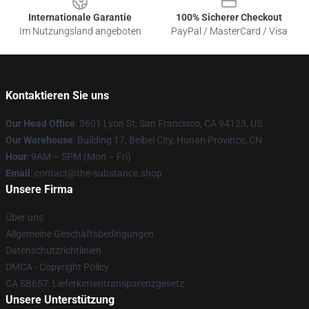
Internationale Garantie
100% Sicherer Checkout
Im Nutzungsland angeboten
PayPal / MasterCard / Visa
Kontaktieren Sie uns
Our Head Office
: 3601 Lyon St, San Francisco, CA 94123, US
Our Warehouse
: Building 17, Beibei City, Hunan Province, CN
Hour
: 9AM – 5PM (Mon – Fri)
Email
: contact@the-substance.shop
Unsere Firma
Über uns
Allgemeine Geschäftsbedingungen
Datenschutzrichtlinien
DMCA - Copyright Policy
CA SB657: Lieferkettentransparenzgesetz
Unsere Unterstützung