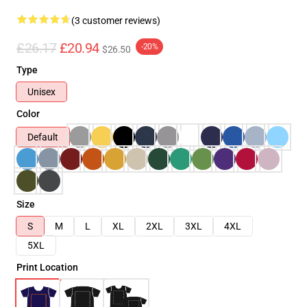
(3 customer reviews)
£26.17
£20.94
-20%
$26.50
Type
Unisex
Color
Default
Size
S
M
L
XL
2XL
3XL
4XL
5XL
Print Location