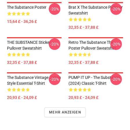
The Substance Poster
Brat X The Substance Pullover
-20%
-20%
Sweatshirt
15,64 £ - 36,26 £
32,35 £ - 37,88 £
THE SUBSTANCE Sticker
Retro The Substance The
-20%
-20%
Pullover Sweatshirt
Poster Pullover Sweatshirt
32,35 £ - 37,88 £
32,35 £ - 37,88 £
The Substance Vintage Japan
PUMP IT UP - The Substance
-20%
-20%
Style Essential T-Shirt
(2024) Classic T-Shirt
20,93 £ - 24,09 £
20,93 £ - 24,09 £
MEHR ANZEIGEN