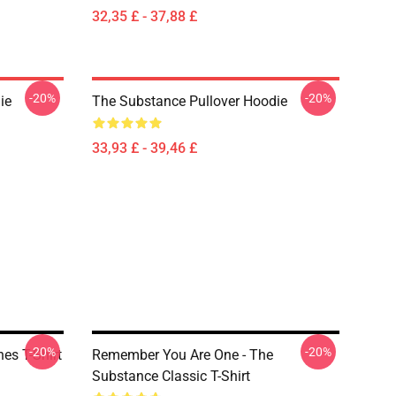
32,35 £ - 37,88 £
-20%
-20%
ie
The Substance Pullover Hoodie
33,93 £ - 39,46 £
-20%
-20%
es T-Shirt
Remember You Are One - The
Substance Classic T-Shirt