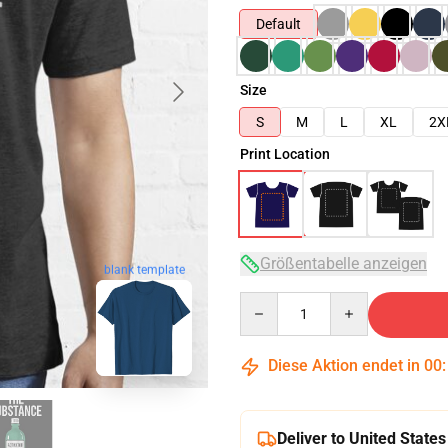
Default
Size
S
M
L
XL
2X
Print Location
Größentabelle anzeigen
blank template
Quantity
Diese Aktion endet in
00
Deliver to United States