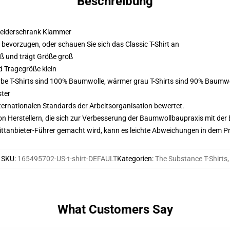
Beschreibung
 Kleiderschrank Klammer
m bevorzugen, oder schauen Sie sich das Classic T-Shirt an
oß und trägt Größe groß
d Tragegröße klein
Farbe T-Shirts sind 100% Baumwolle, wärmer grau T-Shirts sind 90% Baumw
ster
nternationalen Standards der Arbeitsorganisation bewertet.
n Herstellern, die sich zur Verbesserung der Baumwollbaupraxis mit der Be
 Drittanbieter-Führer gemacht wird, kann es leichte Abweichungen in dem P
SKU
:
165495702-US-t-shirt-DEFAULT
Kategorien
:
The Substance T-Shirts
,
What Customers Say