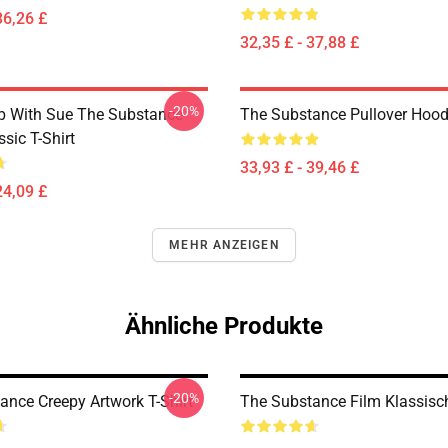
36,26 £
32,35 £ - 37,88 £
-20%
p With Sue The Substance
The Substance Pullover Hood
sic T-Shirt
33,93 £ - 39,46 £
24,09 £
MEHR ANZEIGEN
Ähnliche Produkte
-20%
ance Creepy Artwork T-Shirt
The Substance Film Klassisch