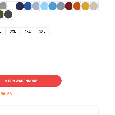
L
3XL
4XL
5XL
IN DEN WARENKORB
:
56
:
52