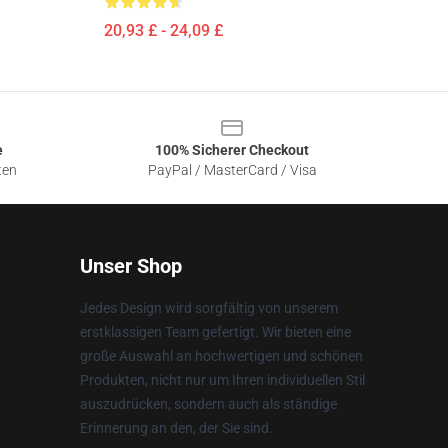
20,93 £ - 24,09 £
e
100% Sicherer Checkout
ten
PayPal / MasterCard / Visa
Unser Shop
Jedes Design wird sorgfältig von unserem
erstklassigen Team gefertigt. Wir bieten eine
große Auswahl an hochwertigen und schönen
Produkten, nicht nur um Ihren individuellen Stil
auszudrücken, sondern auch als ständige
Erinnerung an den, der Sie sind.