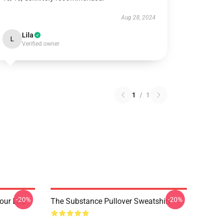
Aug 28, 2024
Lila
L
Verified owner
1
/
1
-20%
-20%
our Life
The Substance Pullover Sweatshirt