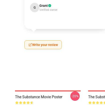
Grant
G
Verified owner
Write your review
-20%
The Substance Movie Poster
The Subst