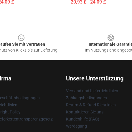
24,09 £
20,93 £ - 24,09 £
aufen Sie mit Vertrauen
Internationale Garanti
utz von Klicks bis zur Lieferung
Im Nutzungsland angebo
irma
Unsere Unterstützung
Versand und Lieferrichtlinien
Geschäftsbedingungen
Zahlungsbedingungen
ichtlinien
Return & Refund Richtlinien
ight Policy
Kontaktieren Sie uns
eferkettentransparenzgesetz
Kundenhilfe (FAQ)
Werdegang