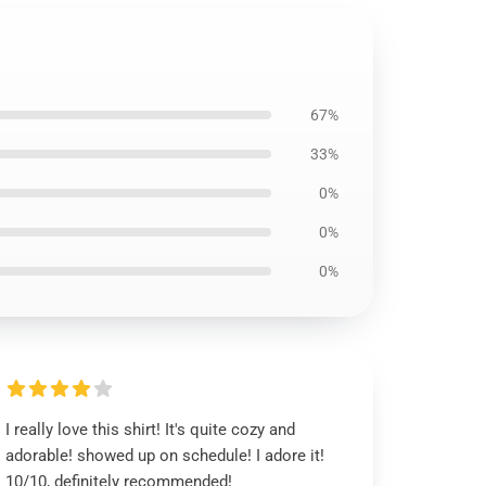
67%
33%
0%
0%
0%
I really love this shirt! It's quite cozy and
adorable! showed up on schedule! I adore it!
10/10, definitely recommended!