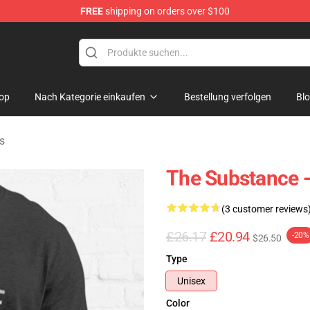
FREE
shipping on orders over $100
dise Store
op
Nach Kategorie einkaufen
Bestellung verfolgen
Bl
s
The Substance - 
(3 customer reviews
£26.17
£20.94
-20%
$26.50
Type
Unisex
Color