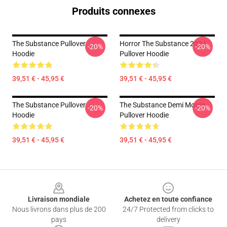
Produits connexes
The Substance Pullover
Horror The Substance 2024
-20%
-20%
Hoodie
Pullover Hoodie
39,51 € - 45,95 €
39,51 € - 45,95 €
The Substance Pullover
The Substance Demi Moore
-20%
-20%
Hoodie
Pullover Hoodie
39,51 € - 45,95 €
39,51 € - 45,95 €
Footer
Livraison mondiale
Achetez en toute confiance
Nous livrons dans plus de 200
24/7 Protected from clicks to
pays
delivery