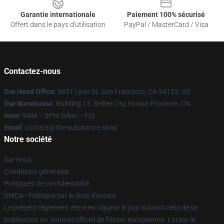
Garantie internationale
Paiement 100% sécurisé
Offert dans le pays d'utilisation
PayPal / MasterCard / Visa
Contactez-nous
Our Head Office
: 3601 Lyon St, San Francisco, CA 94123, US
Our Warehouse
: Building 17, Beibei City, Hunan Province, CN
Hour
: 9AM – 5PM (Mon – Fri)
Email
: contact@the-substance.shop
Notre société
Sur nous
Conditions générales
Politiques de confidentialité
DMCA - Politique sur le droit d'auteur
Le présent règlement entre en vigueur le jour suivant celui de sa
publication au Journal officiel de l'Union européenne. Loi sur la