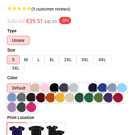
(5 customer reviews)
€49.39
€39.51
-20%
$42.95
Type
Unisex
Size
S
M
L
XL
2XL
3XL
4XL
5XL
Color
Default
Print Location