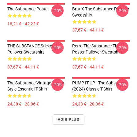
The Substance Poster
Brat X The Substance Pullover
-20%
-20%
Sweatshirt
18,21 € - 42,22 €
37,67 € - 44,11 €
THE SUBSTANCE Sticker
Retro The Substance The
-20%
-20%
Pullover Sweatshirt
Poster Pullover Sweatshirt
37,67 € - 44,11 €
37,67 € - 44,11 €
The Substance Vintage Japan
PUMP IT UP - The Substance
-20%
-20%
Style Essential T-Shirt
(2024) Classic T-Shirt
24,38 € - 28,06 €
24,38 € - 28,06 €
VOIR PLUS