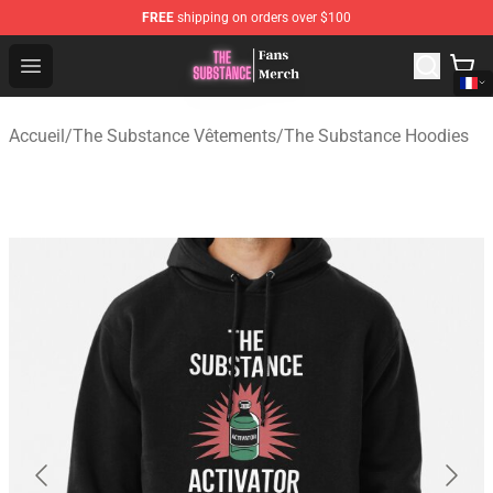
FREE
shipping on orders over $100
The Substance Shop - Official The Substance Merchandi
Open menu
Accueil
/
The Substance Vêtements
/
The Substance Hoodies