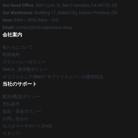
Our Head Office
: 3601 Lyon St, San Francisco, CA 94123, US
Our Warehouse
: Building 17, Beibei City, Hunan Province, CN
Hour
: 9AM – 5PM (Mon – Fri)
Email
: contact@the-substance.shop
会社案内
私たちについて
利用規約
プライバシーポリシー
DMCA - 著作権ポリシー
カリフォルニアSB657: サプライチェーンの透明性法
当社のサポート
配送&配送ポリシー
支払条件
返品・返金ポリシー
お問い合わせ
カスタマーサポート(FAQ)
スタッフ