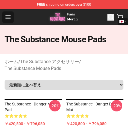
FREE
shipping on orders over $100
The Substance Shop - Official The Substance Merchandi
Open menu
The Substance Mouse Pads
ホーム
/
The Substance アクセサリー
/
The Substance Mouse Pads
The Substance - Danger Mouse
The Substance - Danger Desk
-20%
-20%
Pad
Mat
￥420,500 - ￥796,050
￥420,500 - ￥796,050