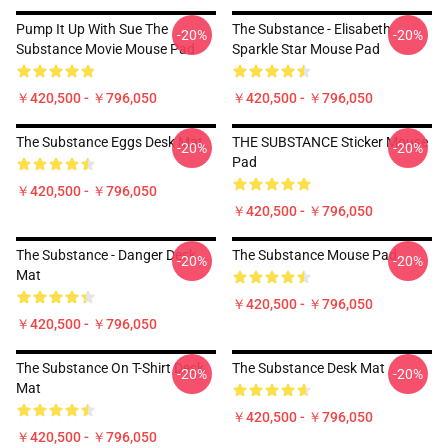
Pump It Up With Sue The
The Substance - Elisabeth
-20%
-20%
Substance Movie Mouse Pad
Sparkle Star Mouse Pad
￥420,500 - ￥796,050
￥420,500 - ￥796,050
The Substance Eggs Desk Mat
THE SUBSTANCE Sticker Mouse
-20%
-20%
Pad
￥420,500 - ￥796,050
￥420,500 - ￥796,050
The Substance - Danger Desk
The Substance Mouse Pad
-20%
-20%
Mat
￥420,500 - ￥796,050
￥420,500 - ￥796,050
The Substance On T-Shirt Desk
The Substance Desk Mat
-20%
-20%
Mat
￥420,500 - ￥796,050
￥420,500 - ￥796,050