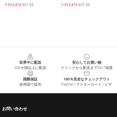
￥312,475
$21.55
￥312,475
$21.55
Footer
世界中に配送
安心してお買い物
200カ国以上に配送
クリックから配送まで24/7保護
国際保証
100％安全なチェックアウト
使用国で提供
PayPal / マスターカード / ビザ
お問い合わせ