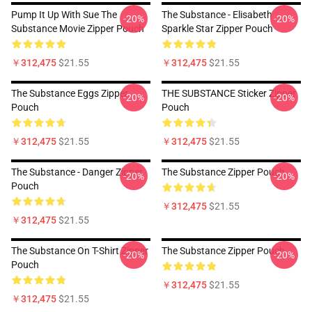
Pump It Up With Sue The
The Substance - Elisabeth
-20%
-20%
Substance Movie Zipper Pouch
Sparkle Star Zipper Pouch
￥312,475
$21.55
￥312,475
$21.55
The Substance Eggs Zipper
THE SUBSTANCE Sticker Zipper
-20%
-20%
Pouch
Pouch
￥312,475
$21.55
￥312,475
$21.55
The Substance - Danger Zipper
The Substance Zipper Pouch
-20%
-20%
Pouch
￥312,475
$21.55
￥312,475
$21.55
The Substance On T-Shirt Zipper
The Substance Zipper Pouch
-20%
-20%
Pouch
￥312,475
$21.55
￥312,475
$21.55