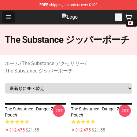
FREE
shipping on orders over $100
Open menu
The Substance Shop - Official The
The Substance ジッパーポーチ
ホーム
/
The Substance アクセサリー
/
The Substance ジッパーポーチ
The Substance - Danger Zipper
The Substance - Danger Zipper
-20%
-20%
Pouch
Pouch
￥312,475
$21.55
￥312,475
$21.55