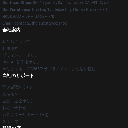
Our Head Office
: 3601 Lyon St, San Francisco, CA 94123, US
Our Warehouse
: Building 17, Beibei City, Hunan Province, CN
Hour
: 9AM – 5PM (Mon – Fri)
Email
: contact@the-substance.shop
会社案内
私たちについて
利用規約
プライバシーポリシー
DMCA - 著作権ポリシー
カリフォルニアSB657: サプライチェーンの透明性法
当社のサポート
配送&配送ポリシー
支払条件
返品・返金ポリシー
お問い合わせ
カスタマーサポート(FAQ)
スタッフ